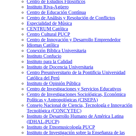
Centro de Estudios Filosóficos
Instituto Riva-Agüero
Centro de Educación Contínua
Centro de Análisis y Resolución de Conflictos
Especialidad de Música
CENTRUM Católica
Centro Cultural PUCP
Centro de Innovación y Desarrollo Emprendedor
Idiomas Católica
Conexión Bíblica Universitaria
Instituto Confucio
Instituto para la Calidad
Instituto de Docencia Universitaria
Centro Preuniversitario de la Pontificia Universidad
Católica del Perú
Instituto de Opinión Pública
Centro de Investigaciones y Servicios Educativos
Centro de Investigaciones Sociológicas, Económica
Políticas y Antropológicas (CISEPA)
Consejo Nacional de Ciencia, Tecnología e Innovación
Tecnológica (CONCYTEC)
Instituto de Desarrollo Humano de América Latina
(IDHAL-PUCP)
Instituto de Etnomusicología PUCP
Instituto de Investigación sobre la Enseñanza de las