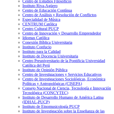
Centro de Estudios Filosóficos
Instituto Riva-Agüero
Centro de Educación Contínua
Centro de Análisis y Resolución de Conflictos
Especialidad de Música
CENTRUM Católica
Centro Cultural PUCP
Centro de Innovación y Desarrollo Emprendedor
Idiomas Católica
Conexión Bíblica Universitaria
Instituto Confucio
Instituto para la Calidad
Instituto de Docencia Universitaria
Centro Preuniversitario de la Pontificia Universidad
Católica del Perú
Instituto de Opinión Pública
Centro de Investigaciones y Servicios Educativos
Centro de Investigaciones Sociológicas, Económica
Políticas y Antropológicas (CISEPA)
Consejo Nacional de Ciencia, Tecnología e Innovación
Tecnológica (CONCYTEC)
Instituto de Desarrollo Humano de América Latina
(IDHAL-PUCP)
Instituto de Etnomusicología PUCP
Instituto de Investigación sobre la Enseñanza de las