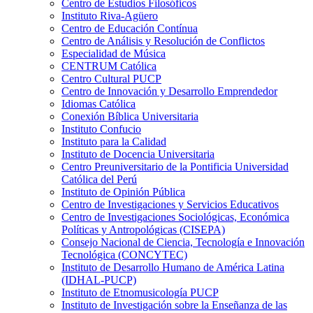
Centro de Estudios Filosóficos
Instituto Riva-Agüero
Centro de Educación Contínua
Centro de Análisis y Resolución de Conflictos
Especialidad de Música
CENTRUM Católica
Centro Cultural PUCP
Centro de Innovación y Desarrollo Emprendedor
Idiomas Católica
Conexión Bíblica Universitaria
Instituto Confucio
Instituto para la Calidad
Instituto de Docencia Universitaria
Centro Preuniversitario de la Pontificia Universidad
Católica del Perú
Instituto de Opinión Pública
Centro de Investigaciones y Servicios Educativos
Centro de Investigaciones Sociológicas, Económica
Políticas y Antropológicas (CISEPA)
Consejo Nacional de Ciencia, Tecnología e Innovación
Tecnológica (CONCYTEC)
Instituto de Desarrollo Humano de América Latina
(IDHAL-PUCP)
Instituto de Etnomusicología PUCP
Instituto de Investigación sobre la Enseñanza de las