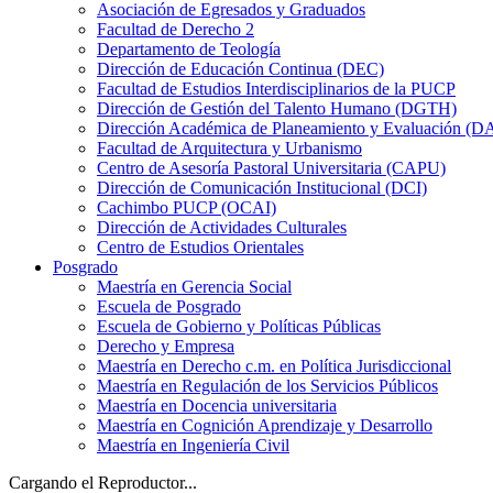
Asociación de Egresados y Graduados
Facultad de Derecho 2
Departamento de Teología
Dirección de Educación Continua (DEC)
Facultad de Estudios Interdisciplinarios de la PUCP
Dirección de Gestión del Talento Humano (DGTH)
Dirección Académica de Planeamiento y Evaluación (D
Facultad de Arquitectura y Urbanismo
Centro de Asesoría Pastoral Universitaria (CAPU)
Dirección de Comunicación Institucional (DCI)
Cachimbo PUCP (OCAI)
Dirección de Actividades Culturales
Centro de Estudios Orientales
Posgrado
Maestría en Gerencia Social
Escuela de Posgrado
Escuela de Gobierno y Políticas Públicas
Derecho y Empresa
Maestría en Derecho c.m. en Política Jurisdiccional
Maestría en Regulación de los Servicios Públicos
Maestría en Docencia universitaria
Maestría en Cognición Aprendizaje y Desarrollo
Maestría en Ingeniería Civil
Cargando el Reproductor...