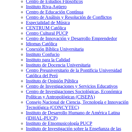
Centro de Estudios Filosóficos
Instituto Riva-Agüero
Centro de Educación Contínua
Centro de Análisis y Resolución de Conflictos
Especialidad de Música
CENTRUM Católica
Centro Cultural PUCP
Centro de Innovación y Desarrollo Emprendedor
Idiomas Católica
Conexión Bíblica Universitaria
Instituto Confucio
Instituto para la Calidad
Instituto de Docencia Universitaria
Centro Preuniversitario de la Pontificia Universidad
Católica del Perú
Instituto de Opinión Pública
Centro de Investigaciones y Servicios Educativos
Centro de Investigaciones Sociológicas, Económica
Políticas y Antropológicas (CISEPA)
Consejo Nacional de Ciencia, Tecnología e Innovación
Tecnológica (CONCYTEC)
Instituto de Desarrollo Humano de América Latina
(IDHAL-PUCP)
Instituto de Etnomusicología PUCP
Instituto de Investigación sobre la Enseñanza de las