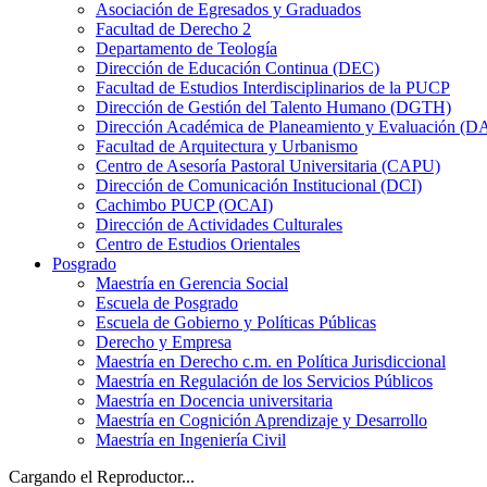
Asociación de Egresados y Graduados
Facultad de Derecho 2
Departamento de Teología
Dirección de Educación Continua (DEC)
Facultad de Estudios Interdisciplinarios de la PUCP
Dirección de Gestión del Talento Humano (DGTH)
Dirección Académica de Planeamiento y Evaluación (D
Facultad de Arquitectura y Urbanismo
Centro de Asesoría Pastoral Universitaria (CAPU)
Dirección de Comunicación Institucional (DCI)
Cachimbo PUCP (OCAI)
Dirección de Actividades Culturales
Centro de Estudios Orientales
Posgrado
Maestría en Gerencia Social
Escuela de Posgrado
Escuela de Gobierno y Políticas Públicas
Derecho y Empresa
Maestría en Derecho c.m. en Política Jurisdiccional
Maestría en Regulación de los Servicios Públicos
Maestría en Docencia universitaria
Maestría en Cognición Aprendizaje y Desarrollo
Maestría en Ingeniería Civil
Cargando el Reproductor...