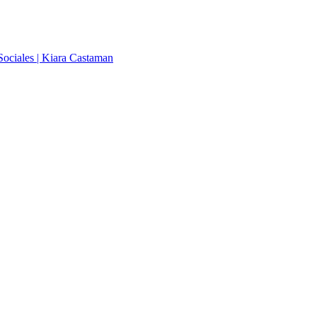
Sociales | Kiara Castaman
Sociales | Gabriela Ho Palma
Sociales | Manuel Barrós
Sociales | Lucero Cuba Varas