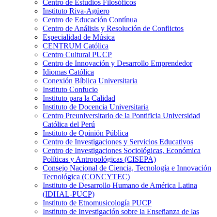
Centro de Estudios Filosóficos
Instituto Riva-Agüero
Centro de Educación Contínua
Centro de Análisis y Resolución de Conflictos
Especialidad de Música
CENTRUM Católica
Centro Cultural PUCP
Centro de Innovación y Desarrollo Emprendedor
Idiomas Católica
Conexión Bíblica Universitaria
Instituto Confucio
Instituto para la Calidad
Instituto de Docencia Universitaria
Centro Preuniversitario de la Pontificia Universidad
Católica del Perú
Instituto de Opinión Pública
Centro de Investigaciones y Servicios Educativos
Centro de Investigaciones Sociológicas, Económica
Políticas y Antropológicas (CISEPA)
Consejo Nacional de Ciencia, Tecnología e Innovación
Tecnológica (CONCYTEC)
Instituto de Desarrollo Humano de América Latina
(IDHAL-PUCP)
Instituto de Etnomusicología PUCP
Instituto de Investigación sobre la Enseñanza de las