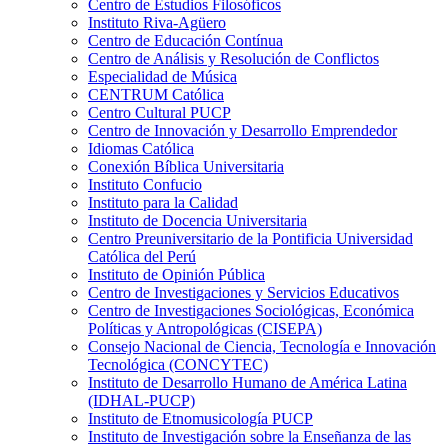
Centro de Estudios Filosóficos
Instituto Riva-Agüero
Centro de Educación Contínua
Centro de Análisis y Resolución de Conflictos
Especialidad de Música
CENTRUM Católica
Centro Cultural PUCP
Centro de Innovación y Desarrollo Emprendedor
Idiomas Católica
Conexión Bíblica Universitaria
Instituto Confucio
Instituto para la Calidad
Instituto de Docencia Universitaria
Centro Preuniversitario de la Pontificia Universidad
Católica del Perú
Instituto de Opinión Pública
Centro de Investigaciones y Servicios Educativos
Centro de Investigaciones Sociológicas, Económica
Políticas y Antropológicas (CISEPA)
Consejo Nacional de Ciencia, Tecnología e Innovación
Tecnológica (CONCYTEC)
Instituto de Desarrollo Humano de América Latina
(IDHAL-PUCP)
Instituto de Etnomusicología PUCP
Instituto de Investigación sobre la Enseñanza de las