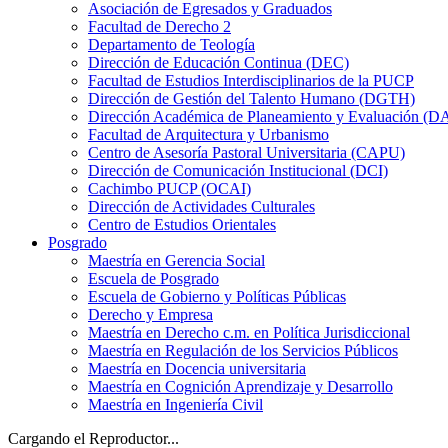
Asociación de Egresados y Graduados
Facultad de Derecho 2
Departamento de Teología
Dirección de Educación Continua (DEC)
Facultad de Estudios Interdisciplinarios de la PUCP
Dirección de Gestión del Talento Humano (DGTH)
Dirección Académica de Planeamiento y Evaluación (D
Facultad de Arquitectura y Urbanismo
Centro de Asesoría Pastoral Universitaria (CAPU)
Dirección de Comunicación Institucional (DCI)
Cachimbo PUCP (OCAI)
Dirección de Actividades Culturales
Centro de Estudios Orientales
Posgrado
Maestría en Gerencia Social
Escuela de Posgrado
Escuela de Gobierno y Políticas Públicas
Derecho y Empresa
Maestría en Derecho c.m. en Política Jurisdiccional
Maestría en Regulación de los Servicios Públicos
Maestría en Docencia universitaria
Maestría en Cognición Aprendizaje y Desarrollo
Maestría en Ingeniería Civil
Cargando el Reproductor...