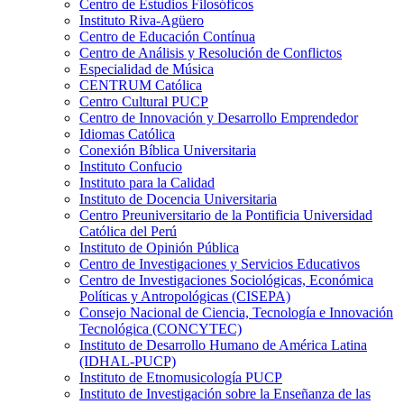
Centro de Estudios Filosóficos
Instituto Riva-Agüero
Centro de Educación Contínua
Centro de Análisis y Resolución de Conflictos
Especialidad de Música
CENTRUM Católica
Centro Cultural PUCP
Centro de Innovación y Desarrollo Emprendedor
Idiomas Católica
Conexión Bíblica Universitaria
Instituto Confucio
Instituto para la Calidad
Instituto de Docencia Universitaria
Centro Preuniversitario de la Pontificia Universidad
Católica del Perú
Instituto de Opinión Pública
Centro de Investigaciones y Servicios Educativos
Centro de Investigaciones Sociológicas, Económica
Políticas y Antropológicas (CISEPA)
Consejo Nacional de Ciencia, Tecnología e Innovación
Tecnológica (CONCYTEC)
Instituto de Desarrollo Humano de América Latina
(IDHAL-PUCP)
Instituto de Etnomusicología PUCP
Instituto de Investigación sobre la Enseñanza de las