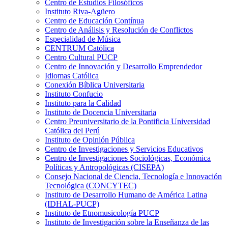
Centro de Estudios Filosóficos
Instituto Riva-Agüero
Centro de Educación Contínua
Centro de Análisis y Resolución de Conflictos
Especialidad de Música
CENTRUM Católica
Centro Cultural PUCP
Centro de Innovación y Desarrollo Emprendedor
Idiomas Católica
Conexión Bíblica Universitaria
Instituto Confucio
Instituto para la Calidad
Instituto de Docencia Universitaria
Centro Preuniversitario de la Pontificia Universidad
Católica del Perú
Instituto de Opinión Pública
Centro de Investigaciones y Servicios Educativos
Centro de Investigaciones Sociológicas, Económica
Políticas y Antropológicas (CISEPA)
Consejo Nacional de Ciencia, Tecnología e Innovación
Tecnológica (CONCYTEC)
Instituto de Desarrollo Humano de América Latina
(IDHAL-PUCP)
Instituto de Etnomusicología PUCP
Instituto de Investigación sobre la Enseñanza de las