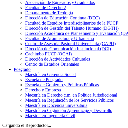
Asociación de Egresados y Graduados
Facultad de Derecho 2
Departamento de Teología
Dirección de Educación Continua (DEC)
Facultad de Estudios Interdisciplinarios de la PUCP
Dirección de Gestión del Talento Humano (DGTH)
Dirección Académica de Planeamiento y Evaluación (D
Facultad de Arquitectura y Urbanismo
Centro de Asesoría Pastoral Universitaria (CAPU)
Dirección de Comunicación Institucional (DCI)
Cachimbo PUCP (OCAI)
Dirección de Actividades Culturales
Centro de Estudios Orientales
Posgrado
Maestría en Gerencia Social
Escuela de Posgrado
Escuela de Gobierno y Políticas Públicas
Derecho y Empresa
Maestría en Derecho c.m. en Política Jurisdiccional
Maestría en Regulación de los Servicios Públicos
Maestría en Docencia universitaria
Maestría en Cognición Aprendizaje y Desarrollo
Maestría en Ingeniería Civil
Cargando el Reproductor...