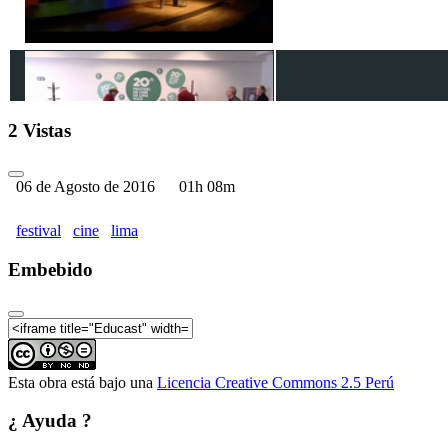
20 Festival de Cine de Lim
2 Vistas
06 de Agosto de 2016
01h 08m
festival
cine
lima
Embebido
20 Festival de Cine de Lim
Esta obra está bajo una
Licencia Creative Commons 2.5 Perú
20 Festival de Cine de Lima
¿ Ayuda ?
Farid Kahhat Kahatt (Perú)