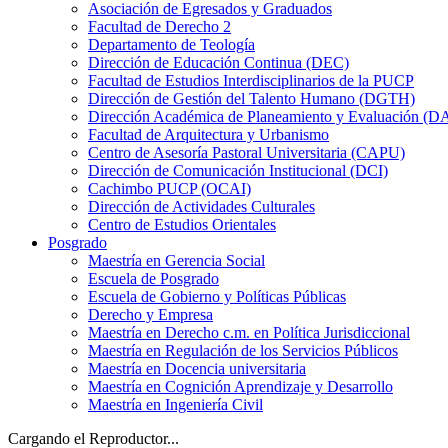
Asociación de Egresados y Graduados
Facultad de Derecho 2
Departamento de Teología
Dirección de Educación Continua (DEC)
Facultad de Estudios Interdisciplinarios de la PUCP
Dirección de Gestión del Talento Humano (DGTH)
Dirección Académica de Planeamiento y Evaluación (D
Facultad de Arquitectura y Urbanismo
Centro de Asesoría Pastoral Universitaria (CAPU)
Dirección de Comunicación Institucional (DCI)
Cachimbo PUCP (OCAI)
Dirección de Actividades Culturales
Centro de Estudios Orientales
Posgrado
Maestría en Gerencia Social
Escuela de Posgrado
Escuela de Gobierno y Políticas Públicas
Derecho y Empresa
Maestría en Derecho c.m. en Política Jurisdiccional
Maestría en Regulación de los Servicios Públicos
Maestría en Docencia universitaria
Maestría en Cognición Aprendizaje y Desarrollo
Maestría en Ingeniería Civil
Cargando el Reproductor...