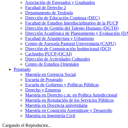
Asociación de Egresados y Graduados
Facultad de Derecho 2
Departamento de Teología
Dirección de Educación Continua (DEC)
Facultad de Estudios Interdisciplinarios de la PUCP
Dirección de Gestión del Talento Humano (DGTH)
Dirección Académica de Planeamiento y Evaluación (D
Facultad de Arquitectura y Urbanismo
Centro de Asesoría Pastoral Universitaria (CAPU)
Dirección de Comunicación Institucional (DCI)
Cachimbo PUCP (OCAI)
Dirección de Actividades Culturales
Centro de Estudios Orientales
Posgrado
Maestría en Gerencia Social
Escuela de Posgrado
Escuela de Gobierno y Políticas Públicas
Derecho y Empresa
Maestría en Derecho c.m. en Política Jurisdiccional
Maestría en Regulación de los Servicios Públicos
Maestría en Docencia universitaria
Maestría en Cognición Aprendizaje y Desarrollo
Maestría en Ingeniería Civil
Cargando el Reproductor...