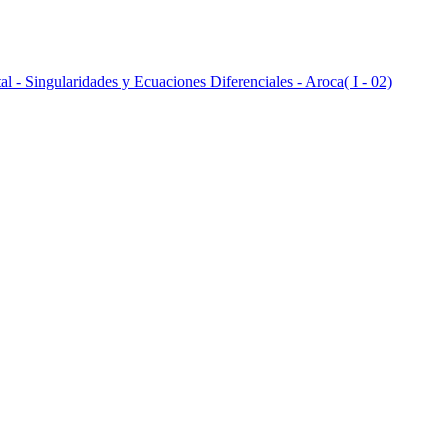
al - Singularidades y Ecuaciones Diferenciales - Aroca( I - 02)
al - Singularidades y Ecuaciones Diferenciales - MMacho( I - 04)
al - Singularidades y Ecuaciones Diferenciales - MMacho( I - 05)
al - Singularidades y Ecuaciones Diferenciales - MMacho( I - 02)