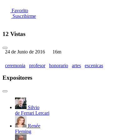
Favorito
Suscribirme
12 Vistas
24 de Junio de 2016
16m
ceremonia
profesor
honorario
artes
escenicas
Expositores
Silvio
de Ferrari Lercari
Renée
Fleming