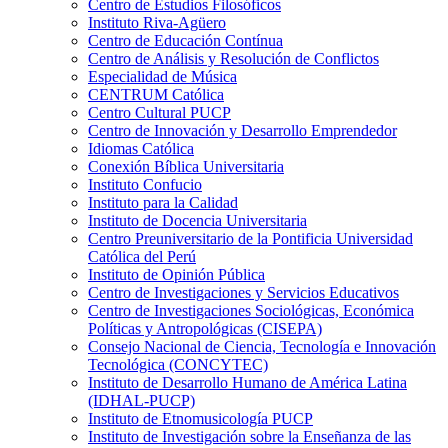
Centro de Estudios Filosóficos
Instituto Riva-Agüero
Centro de Educación Contínua
Centro de Análisis y Resolución de Conflictos
Especialidad de Música
CENTRUM Católica
Centro Cultural PUCP
Centro de Innovación y Desarrollo Emprendedor
Idiomas Católica
Conexión Bíblica Universitaria
Instituto Confucio
Instituto para la Calidad
Instituto de Docencia Universitaria
Centro Preuniversitario de la Pontificia Universidad
Católica del Perú
Instituto de Opinión Pública
Centro de Investigaciones y Servicios Educativos
Centro de Investigaciones Sociológicas, Económica
Políticas y Antropológicas (CISEPA)
Consejo Nacional de Ciencia, Tecnología e Innovación
Tecnológica (CONCYTEC)
Instituto de Desarrollo Humano de América Latina
(IDHAL-PUCP)
Instituto de Etnomusicología PUCP
Instituto de Investigación sobre la Enseñanza de las