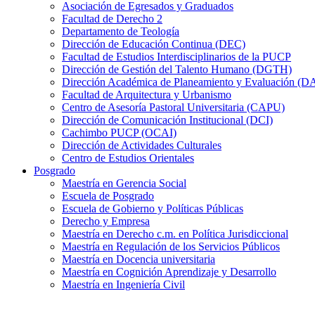
Asociación de Egresados y Graduados
Facultad de Derecho 2
Departamento de Teología
Dirección de Educación Continua (DEC)
Facultad de Estudios Interdisciplinarios de la PUCP
Dirección de Gestión del Talento Humano (DGTH)
Dirección Académica de Planeamiento y Evaluación (D
Facultad de Arquitectura y Urbanismo
Centro de Asesoría Pastoral Universitaria (CAPU)
Dirección de Comunicación Institucional (DCI)
Cachimbo PUCP (OCAI)
Dirección de Actividades Culturales
Centro de Estudios Orientales
Posgrado
Maestría en Gerencia Social
Escuela de Posgrado
Escuela de Gobierno y Políticas Públicas
Derecho y Empresa
Maestría en Derecho c.m. en Política Jurisdiccional
Maestría en Regulación de los Servicios Públicos
Maestría en Docencia universitaria
Maestría en Cognición Aprendizaje y Desarrollo
Maestría en Ingeniería Civil