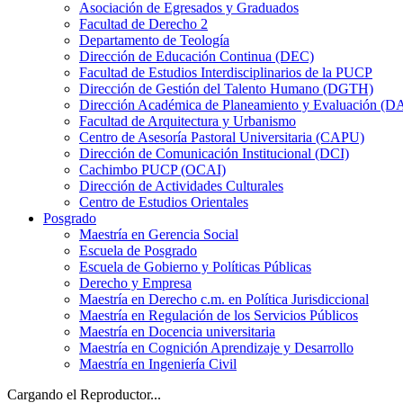
Asociación de Egresados y Graduados
Facultad de Derecho 2
Departamento de Teología
Dirección de Educación Continua (DEC)
Facultad de Estudios Interdisciplinarios de la PUCP
Dirección de Gestión del Talento Humano (DGTH)
Dirección Académica de Planeamiento y Evaluación (D
Facultad de Arquitectura y Urbanismo
Centro de Asesoría Pastoral Universitaria (CAPU)
Dirección de Comunicación Institucional (DCI)
Cachimbo PUCP (OCAI)
Dirección de Actividades Culturales
Centro de Estudios Orientales
Posgrado
Maestría en Gerencia Social
Escuela de Posgrado
Escuela de Gobierno y Políticas Públicas
Derecho y Empresa
Maestría en Derecho c.m. en Política Jurisdiccional
Maestría en Regulación de los Servicios Públicos
Maestría en Docencia universitaria
Maestría en Cognición Aprendizaje y Desarrollo
Maestría en Ingeniería Civil
Cargando el Reproductor...