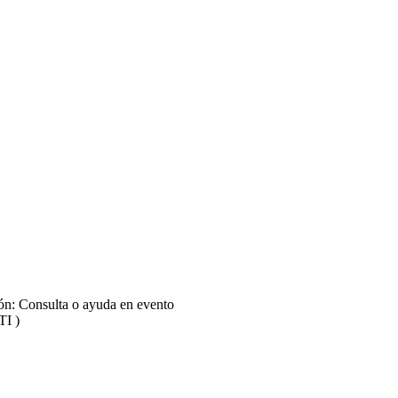
 laderas - Parte 05
 laderas - Parte 06
 laderas - Parte 07
ión: Consulta o ayuda en evento
TI )
 laderas - Parte 08