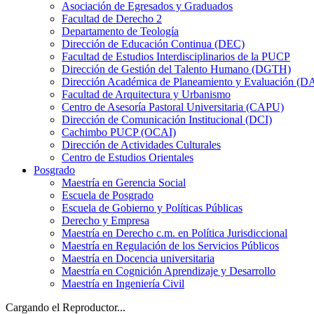
Asociación de Egresados y Graduados
Facultad de Derecho 2
Departamento de Teología
Dirección de Educación Continua (DEC)
Facultad de Estudios Interdisciplinarios de la PUCP
Dirección de Gestión del Talento Humano (DGTH)
Dirección Académica de Planeamiento y Evaluación (D
Facultad de Arquitectura y Urbanismo
Centro de Asesoría Pastoral Universitaria (CAPU)
Dirección de Comunicación Institucional (DCI)
Cachimbo PUCP (OCAI)
Dirección de Actividades Culturales
Centro de Estudios Orientales
Posgrado
Maestría en Gerencia Social
Escuela de Posgrado
Escuela de Gobierno y Políticas Públicas
Derecho y Empresa
Maestría en Derecho c.m. en Política Jurisdiccional
Maestría en Regulación de los Servicios Públicos
Maestría en Docencia universitaria
Maestría en Cognición Aprendizaje y Desarrollo
Maestría en Ingeniería Civil
Cargando el Reproductor...