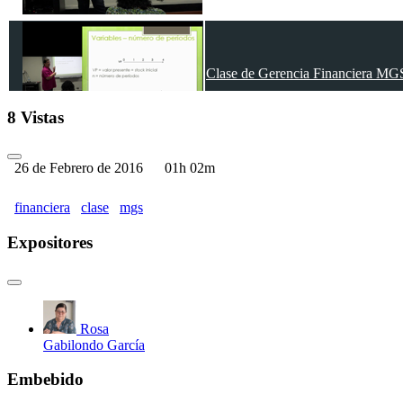
Clase de Gerencia Financiera MGS
8 Vistas
26 de Febrero de 2016
01h 02m
financiera
clase
mgs
Expositores
Rosa
Gabilondo García
Embebido