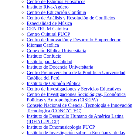
Centro de Estudios Filosóficos
Instituto Riva-Agüero
Centro de Educación Contínua
Centro de Análisis y Resolución de Conflictos
Especialidad de Música
CENTRUM Católica
Centro Cultural PUCP
Centro de Innovación y Desarrollo Emprendedor
Idiomas Católica
Conexión Bíblica Universitaria
Instituto Confucio
Instituto para la Calidad
Instituto de Docencia Universitaria
Centro Preuniversitario de la Pontificia Universidad
Católica del Perú
Instituto de Opinión Pública
Centro de Investigaciones y Servicios Educativos
Centro de Investigaciones Sociológicas, Económica
Políticas y Antropológicas (CISEPA)
Consejo Nacional de Ciencia, Tecnología e Innovación
Tecnológica (CONCYTEC)
Instituto de Desarrollo Humano de América Latina
(IDHAL-PUCP)
Instituto de Etnomusicología PUCP
Instituto de Investigación sobre la Enseñanza de las