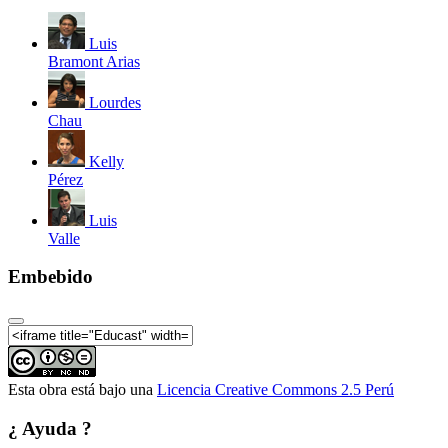
Luis
Bramont Arias
Lourdes
Chau
Kelly
Pérez
Luis
Valle
Embebido
Esta obra está bajo una
Licencia Creative Commons 2.5 Perú
¿ Ayuda ?