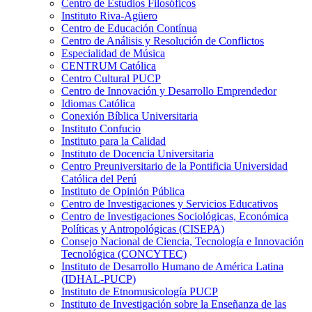
Centro de Estudios Filosóficos
Instituto Riva-Agüero
Centro de Educación Contínua
Centro de Análisis y Resolución de Conflictos
Especialidad de Música
CENTRUM Católica
Centro Cultural PUCP
Centro de Innovación y Desarrollo Emprendedor
Idiomas Católica
Conexión Bíblica Universitaria
Instituto Confucio
Instituto para la Calidad
Instituto de Docencia Universitaria
Centro Preuniversitario de la Pontificia Universidad
Católica del Perú
Instituto de Opinión Pública
Centro de Investigaciones y Servicios Educativos
Centro de Investigaciones Sociológicas, Económica
Políticas y Antropológicas (CISEPA)
Consejo Nacional de Ciencia, Tecnología e Innovación
Tecnológica (CONCYTEC)
Instituto de Desarrollo Humano de América Latina
(IDHAL-PUCP)
Instituto de Etnomusicología PUCP
Instituto de Investigación sobre la Enseñanza de las