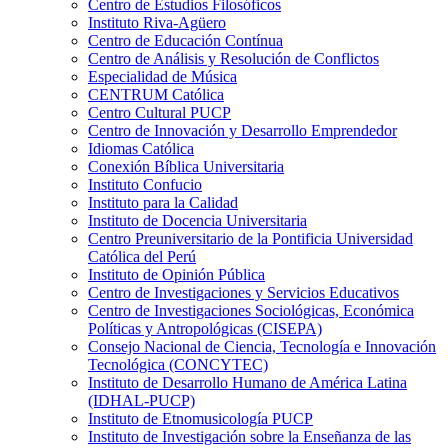
Centro de Estudios Filosóficos
Instituto Riva-Agüero
Centro de Educación Contínua
Centro de Análisis y Resolución de Conflictos
Especialidad de Música
CENTRUM Católica
Centro Cultural PUCP
Centro de Innovación y Desarrollo Emprendedor
Idiomas Católica
Conexión Bíblica Universitaria
Instituto Confucio
Instituto para la Calidad
Instituto de Docencia Universitaria
Centro Preuniversitario de la Pontificia Universidad
Católica del Perú
Instituto de Opinión Pública
Centro de Investigaciones y Servicios Educativos
Centro de Investigaciones Sociológicas, Económica
Políticas y Antropológicas (CISEPA)
Consejo Nacional de Ciencia, Tecnología e Innovación
Tecnológica (CONCYTEC)
Instituto de Desarrollo Humano de América Latina
(IDHAL-PUCP)
Instituto de Etnomusicología PUCP
Instituto de Investigación sobre la Enseñanza de las