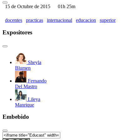
la formación del profesorado
15 de Octubre de 2015
01h 25m
I Congreso Internacional de Prácticas Docentes en la
Educación Superior -Mesa de diálogo 1: Centros de
docentes
practicas
internacional
educacion
superior
formación docente: experiencias de formación y
promoción de buenas prácticas docentes en el Perú
Expositores
I Congreso Internacional de Prácticas Docentes en la
Educación Superior - Mesa de diálogo 2: Centros de
formación docente: experiencias de formación y
promoción de buenas prácticas docentes en el Perú
I Congreso Internacional de Prácticas Docentes en la
Sheyla
Educación Superior
Blumen
I Congreso Internacional de Prácticas Docentes en la
Educación Superior - Los nativos digitales y los
Fernando
migrantes digitales
Del Mastro
I Congreso Internacional de Prácticas Docentes en la
Educación Superior - La evaluación y su impacto en
Lileya
el bienestar y el aprendizaje
Manrique
I Congreso Internacional de Prácticas Docentes en la
Educación Superior - Enfoques Curriculares por
Embebido
Competencias y Cognición Situada
I Congreso Internacional de Prácticas Docentes en la
Educación Superior - Cierre