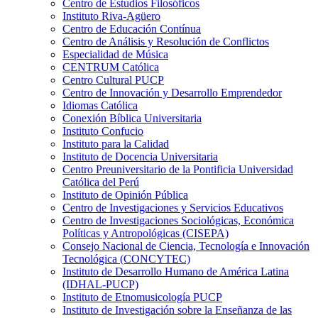
Centro de Estudios Filosóficos
Instituto Riva-Agüero
Centro de Educación Contínua
Centro de Análisis y Resolución de Conflictos
Especialidad de Música
CENTRUM Católica
Centro Cultural PUCP
Centro de Innovación y Desarrollo Emprendedor
Idiomas Católica
Conexión Bíblica Universitaria
Instituto Confucio
Instituto para la Calidad
Instituto de Docencia Universitaria
Centro Preuniversitario de la Pontificia Universidad
Católica del Perú
Instituto de Opinión Pública
Centro de Investigaciones y Servicios Educativos
Centro de Investigaciones Sociológicas, Económica
Políticas y Antropológicas (CISEPA)
Consejo Nacional de Ciencia, Tecnología e Innovación
Tecnológica (CONCYTEC)
Instituto de Desarrollo Humano de América Latina
(IDHAL-PUCP)
Instituto de Etnomusicología PUCP
Instituto de Investigación sobre la Enseñanza de las