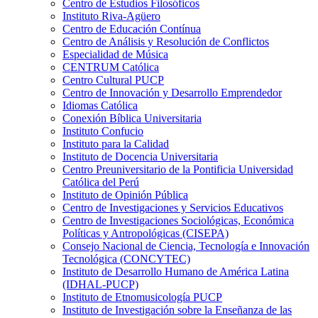
Centro de Estudios Filosóficos
Instituto Riva-Agüero
Centro de Educación Contínua
Centro de Análisis y Resolución de Conflictos
Especialidad de Música
CENTRUM Católica
Centro Cultural PUCP
Centro de Innovación y Desarrollo Emprendedor
Idiomas Católica
Conexión Bíblica Universitaria
Instituto Confucio
Instituto para la Calidad
Instituto de Docencia Universitaria
Centro Preuniversitario de la Pontificia Universidad
Católica del Perú
Instituto de Opinión Pública
Centro de Investigaciones y Servicios Educativos
Centro de Investigaciones Sociológicas, Económica
Políticas y Antropológicas (CISEPA)
Consejo Nacional de Ciencia, Tecnología e Innovación
Tecnológica (CONCYTEC)
Instituto de Desarrollo Humano de América Latina
(IDHAL-PUCP)
Instituto de Etnomusicología PUCP
Instituto de Investigación sobre la Enseñanza de las