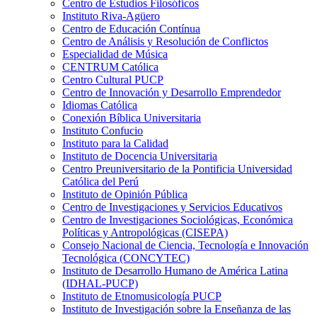
Centro de Estudios Filosóficos
Instituto Riva-Agüero
Centro de Educación Contínua
Centro de Análisis y Resolución de Conflictos
Especialidad de Música
CENTRUM Católica
Centro Cultural PUCP
Centro de Innovación y Desarrollo Emprendedor
Idiomas Católica
Conexión Bíblica Universitaria
Instituto Confucio
Instituto para la Calidad
Instituto de Docencia Universitaria
Centro Preuniversitario de la Pontificia Universidad
Católica del Perú
Instituto de Opinión Pública
Centro de Investigaciones y Servicios Educativos
Centro de Investigaciones Sociológicas, Económica
Políticas y Antropológicas (CISEPA)
Consejo Nacional de Ciencia, Tecnología e Innovación
Tecnológica (CONCYTEC)
Instituto de Desarrollo Humano de América Latina
(IDHAL-PUCP)
Instituto de Etnomusicología PUCP
Instituto de Investigación sobre la Enseñanza de las