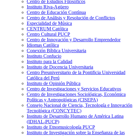
Centro de Estudios Filosóficos
Instituto Riva-Agüero
Centro de Educación Contínua
Centro de Análisis y Resolución de Conflictos
Especialidad de Música
CENTRUM Católica
Centro Cultural PUCP
Centro de Innovación y Desarrollo Emprendedor
Idiomas Católica
Conexión Bíblica Universitaria
Instituto Confucio
Instituto para la Calidad
Instituto de Docencia Universitaria
Centro Preuniversitario de la Pontificia Universidad
Católica del Perú
Instituto de Opinión Pública
Centro de Investigaciones y Servicios Educativos
Centro de Investigaciones Sociológicas, Económica
Políticas y Antropológicas (CISEPA)
Consejo Nacional de Ciencia, Tecnología e Innovación
Tecnológica (CONCYTEC)
Instituto de Desarrollo Humano de América Latina
(IDHAL-PUCP)
Instituto de Etnomusicología PUCP
Instituto de Investigación sobre la Enseñanza de las