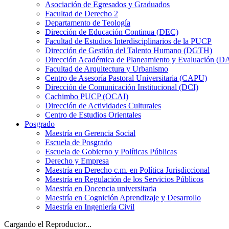
Asociación de Egresados y Graduados
Facultad de Derecho 2
Departamento de Teología
Dirección de Educación Continua (DEC)
Facultad de Estudios Interdisciplinarios de la PUCP
Dirección de Gestión del Talento Humano (DGTH)
Dirección Académica de Planeamiento y Evaluación (D
Facultad de Arquitectura y Urbanismo
Centro de Asesoría Pastoral Universitaria (CAPU)
Dirección de Comunicación Institucional (DCI)
Cachimbo PUCP (OCAI)
Dirección de Actividades Culturales
Centro de Estudios Orientales
Posgrado
Maestría en Gerencia Social
Escuela de Posgrado
Escuela de Gobierno y Políticas Públicas
Derecho y Empresa
Maestría en Derecho c.m. en Política Jurisdiccional
Maestría en Regulación de los Servicios Públicos
Maestría en Docencia universitaria
Maestría en Cognición Aprendizaje y Desarrollo
Maestría en Ingeniería Civil
Cargando el Reproductor...