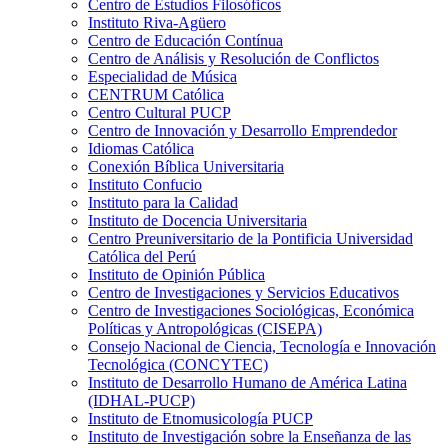
Centro de Estudios Filosóficos
Instituto Riva-Agüero
Centro de Educación Contínua
Centro de Análisis y Resolución de Conflictos
Especialidad de Música
CENTRUM Católica
Centro Cultural PUCP
Centro de Innovación y Desarrollo Emprendedor
Idiomas Católica
Conexión Bíblica Universitaria
Instituto Confucio
Instituto para la Calidad
Instituto de Docencia Universitaria
Centro Preuniversitario de la Pontificia Universidad
Católica del Perú
Instituto de Opinión Pública
Centro de Investigaciones y Servicios Educativos
Centro de Investigaciones Sociológicas, Económica
Políticas y Antropológicas (CISEPA)
Consejo Nacional de Ciencia, Tecnología e Innovación
Tecnológica (CONCYTEC)
Instituto de Desarrollo Humano de América Latina
(IDHAL-PUCP)
Instituto de Etnomusicología PUCP
Instituto de Investigación sobre la Enseñanza de las