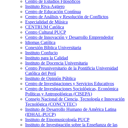
Centro de Estudios Filosóficos
Instituto Riva-Agüero
Centro de Educación Contínua
Centro de Análisis y Resolución de Conflictos
Especialidad de Música
CENTRUM Católica
Centro Cultural PUCP
Centro de Innovación y Desarrollo Emprendedor
Idiomas Católica
Conexión Bíblica Universitaria
Instituto Confucio
Instituto para la Calidad
Instituto de Docencia Universitaria
Centro Preuniversitario de la Pontificia Universidad
Católica del Perú
Instituto de Opinión Pública
Centro de Investigaciones y Servicios Educativos
Centro de Investigaciones Sociológicas, Económica
Políticas y Antropológicas (CISEPA)
Consejo Nacional de Ciencia, Tecnología e Innovación
Tecnológica (CONCYTEC)
Instituto de Desarrollo Humano de América Latina
(IDHAL-PUCP)
Instituto de Etnomusicología PUCP
Instituto de Investigación sobre la Enseñanza de las