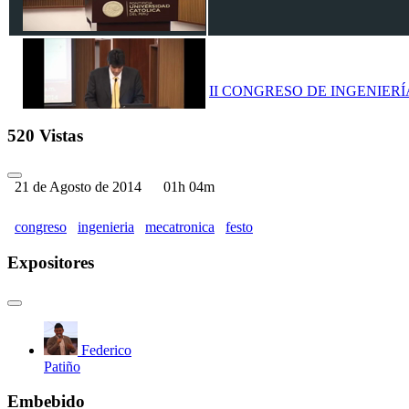
II CONGRESO DE INGENIERÍA
520 Vistas
21 de Agosto de 2014
01h 04m
II CONGRESO DE INGENIERÍA
congreso
ingenieria
mecatronica
festo
Expositores
II CONGRESO DE INGENIERÍA
Federico
Patiño
Embebido