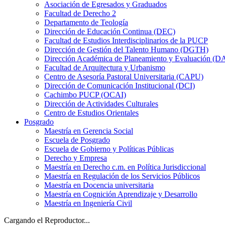
Asociación de Egresados y Graduados
Facultad de Derecho 2
Departamento de Teología
Dirección de Educación Continua (DEC)
Facultad de Estudios Interdisciplinarios de la PUCP
Dirección de Gestión del Talento Humano (DGTH)
Dirección Académica de Planeamiento y Evaluación (D
Facultad de Arquitectura y Urbanismo
Centro de Asesoría Pastoral Universitaria (CAPU)
Dirección de Comunicación Institucional (DCI)
Cachimbo PUCP (OCAI)
Dirección de Actividades Culturales
Centro de Estudios Orientales
Posgrado
Maestría en Gerencia Social
Escuela de Posgrado
Escuela de Gobierno y Políticas Públicas
Derecho y Empresa
Maestría en Derecho c.m. en Política Jurisdiccional
Maestría en Regulación de los Servicios Públicos
Maestría en Docencia universitaria
Maestría en Cognición Aprendizaje y Desarrollo
Maestría en Ingeniería Civil
Cargando el Reproductor...