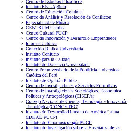
Centro de Estudios Filosóficos
Instituto Riva-Agüero
Centro de Educación Contínua
Centro de Análisis y Resolución de Conflictos
Especialidad de Música
CENTRUM Católica
Centro Cultural PUCP
Centro de Innovación y Desarrollo Emprendedor
Idiomas Católica
Conexión Bíblica Universitaria
Instituto Confucio
Instituto para la Calidad
Instituto de Docencia Universitaria
Centro Preuniversitario de la Pontificia Universidad
Católica del Perú
Instituto de Opinión Pública
Centro de Investigaciones y Servicios Educativos
Centro de Investigaciones Sociológicas, Económica
Políticas y Antropológicas (CISEPA)
Consejo Nacional de Ciencia, Tecnología e Innovación
Tecnológica (CONCYTEC)
Instituto de Desarrollo Humano de América Latina
(IDHAL-PUCP)
Instituto de Etnomusicología PUCP
Instituto de Investigación sobre la Enseñanza de las