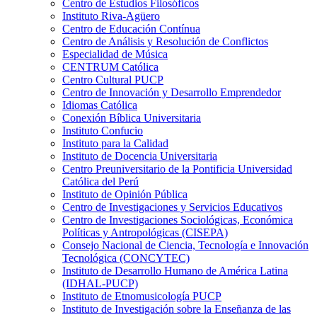
Centro de Estudios Filosóficos
Instituto Riva-Agüero
Centro de Educación Contínua
Centro de Análisis y Resolución de Conflictos
Especialidad de Música
CENTRUM Católica
Centro Cultural PUCP
Centro de Innovación y Desarrollo Emprendedor
Idiomas Católica
Conexión Bíblica Universitaria
Instituto Confucio
Instituto para la Calidad
Instituto de Docencia Universitaria
Centro Preuniversitario de la Pontificia Universidad
Católica del Perú
Instituto de Opinión Pública
Centro de Investigaciones y Servicios Educativos
Centro de Investigaciones Sociológicas, Económica
Políticas y Antropológicas (CISEPA)
Consejo Nacional de Ciencia, Tecnología e Innovación
Tecnológica (CONCYTEC)
Instituto de Desarrollo Humano de América Latina
(IDHAL-PUCP)
Instituto de Etnomusicología PUCP
Instituto de Investigación sobre la Enseñanza de las