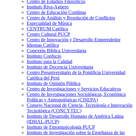
Centro de Estudios Filosóficos
Instituto Riva-Agüero
Centro de Educación Contínua
Centro de Análisis y Resolución de Conflictos
Especialidad de Música
CENTRUM Católica
Centro Cultural PUCP
Centro de Innovación y Desarrollo Emprendedor
Idiomas Católica
Conexión Bíblica Universitaria
Instituto Confucio
Instituto para la Calidad
Instituto de Docencia Universitaria
Centro Preuniversitario de la Pontificia Universidad
Católica del Perú
Instituto de Opinión Pública
Centro de Investigaciones y Servicios Educativos
Centro de Investigaciones Sociológicas, Económica
Políticas y Antropológicas (CISEPA)
Consejo Nacional de Ciencia, Tecnología e Innovación
Tecnológica (CONCYTEC)
Instituto de Desarrollo Humano de América Latina
(IDHAL-PUCP)
Instituto de Etnomusicología PUCP
Instituto de Investigación sobre la Enseñanza de las