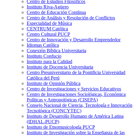
Centro de Estudios Filosóficos
Instituto Riva-Agüero
Centro de Educación Contínua
Centro de Análisis y Resolución de Conflictos
Especialidad de Música
CENTRUM Católica
Centro Cultural PUCP
Centro de Innovación y Desarrollo Emprendedor
Idiomas Católica
Conexión Bíblica Universitaria
Instituto Confucio
Instituto para la Calidad
Instituto de Docencia Universitaria
Centro Preuniversitario de la Pontificia Universidad
Católica del Perú
Instituto de Opinión Pública
Centro de Investigaciones y Servicios Educativos
Centro de Investigaciones Sociológicas, Económica
Políticas y Antropológicas (CISEPA)
Consejo Nacional de Ciencia, Tecnología e Innovación
Tecnológica (CONCYTEC)
Instituto de Desarrollo Humano de América Latina
(IDHAL-PUCP)
Instituto de Etnomusicología PUCP
Instituto de Investigación sobre la Enseñanza de las