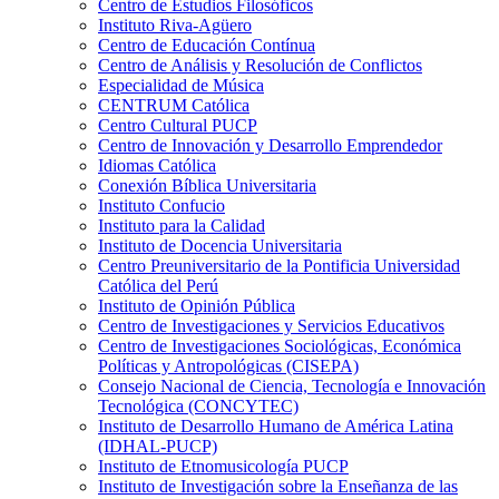
Centro de Estudios Filosóficos
Instituto Riva-Agüero
Centro de Educación Contínua
Centro de Análisis y Resolución de Conflictos
Especialidad de Música
CENTRUM Católica
Centro Cultural PUCP
Centro de Innovación y Desarrollo Emprendedor
Idiomas Católica
Conexión Bíblica Universitaria
Instituto Confucio
Instituto para la Calidad
Instituto de Docencia Universitaria
Centro Preuniversitario de la Pontificia Universidad
Católica del Perú
Instituto de Opinión Pública
Centro de Investigaciones y Servicios Educativos
Centro de Investigaciones Sociológicas, Económica
Políticas y Antropológicas (CISEPA)
Consejo Nacional de Ciencia, Tecnología e Innovación
Tecnológica (CONCYTEC)
Instituto de Desarrollo Humano de América Latina
(IDHAL-PUCP)
Instituto de Etnomusicología PUCP
Instituto de Investigación sobre la Enseñanza de las