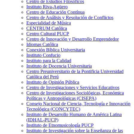
Centro de Estudios Filosóficos
Instituto Riva-Agüero
Centro de Educación Contínua
Centro de Análisis y Resolución de Conflictos
Especialidad de Música
CENTRUM Católica
Centro Cultural PUCP
Centro de Innovación y Desarrollo Emprendedor
Idiomas Católica
Conexión Bíblica Universitaria
Instituto Confucio
Instituto para la Calidad
Instituto de Docencia Universitaria
Centro Preuniversitario de la Pontificia Universidad
Católica del Perú
Instituto de Opinión Pública
Centro de Investigaciones y Servicios Educativos
Centro de Investigaciones Sociológicas, Económica
Políticas y Antropológicas (CISEPA)
Consejo Nacional de Ciencia, Tecnología e Innovación
Tecnológica (CONCYTEC)
Instituto de Desarrollo Humano de América Latina
(IDHAL-PUCP)
Instituto de Etnomusicología PUCP
Instituto de Investigación sobre la Enseñanza de las