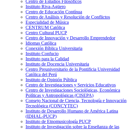
Centro de Estudios Filosóficos
Instituto Riva-Agüero
Centro de Educación Contínua
Centro de Análisis y Resolución de Conflictos
Especialidad de Música
CENTRUM Católica
Centro Cultural PUCP
Centro de Innovación y Desarrollo Emprendedor
Idiomas Católica
Conexión Bíblica Universitaria
Instituto Confucio
Instituto para la Calidad
Instituto de Docencia Universitaria
Centro Preuniversitario de la Pontificia Universidad
Católica del Perú
Instituto de Opinión Pública
Centro de Investigaciones y Servicios Educativos
Centro de Investigaciones Sociológicas, Económica
Políticas y Antropológicas (CISEPA)
Consejo Nacional de Ciencia, Tecnología e Innovación
Tecnológica (CONCYTEC)
Instituto de Desarrollo Humano de América Latina
(IDHAL-PUCP)
Instituto de Etnomusicología PUCP
Instituto de Investigación sobre la Enseñanza de las