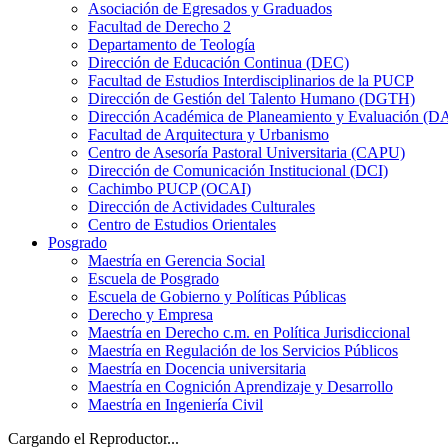
Asociación de Egresados y Graduados
Facultad de Derecho 2
Departamento de Teología
Dirección de Educación Continua (DEC)
Facultad de Estudios Interdisciplinarios de la PUCP
Dirección de Gestión del Talento Humano (DGTH)
Dirección Académica de Planeamiento y Evaluación (D
Facultad de Arquitectura y Urbanismo
Centro de Asesoría Pastoral Universitaria (CAPU)
Dirección de Comunicación Institucional (DCI)
Cachimbo PUCP (OCAI)
Dirección de Actividades Culturales
Centro de Estudios Orientales
Posgrado
Maestría en Gerencia Social
Escuela de Posgrado
Escuela de Gobierno y Políticas Públicas
Derecho y Empresa
Maestría en Derecho c.m. en Política Jurisdiccional
Maestría en Regulación de los Servicios Públicos
Maestría en Docencia universitaria
Maestría en Cognición Aprendizaje y Desarrollo
Maestría en Ingeniería Civil
Cargando el Reproductor...