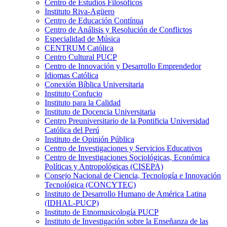
Centro de Estudios Filosóficos
Instituto Riva-Agüero
Centro de Educación Contínua
Centro de Análisis y Resolución de Conflictos
Especialidad de Música
CENTRUM Católica
Centro Cultural PUCP
Centro de Innovación y Desarrollo Emprendedor
Idiomas Católica
Conexión Bíblica Universitaria
Instituto Confucio
Instituto para la Calidad
Instituto de Docencia Universitaria
Centro Preuniversitario de la Pontificia Universidad
Católica del Perú
Instituto de Opinión Pública
Centro de Investigaciones y Servicios Educativos
Centro de Investigaciones Sociológicas, Económica
Políticas y Antropológicas (CISEPA)
Consejo Nacional de Ciencia, Tecnología e Innovación
Tecnológica (CONCYTEC)
Instituto de Desarrollo Humano de América Latina
(IDHAL-PUCP)
Instituto de Etnomusicología PUCP
Instituto de Investigación sobre la Enseñanza de las