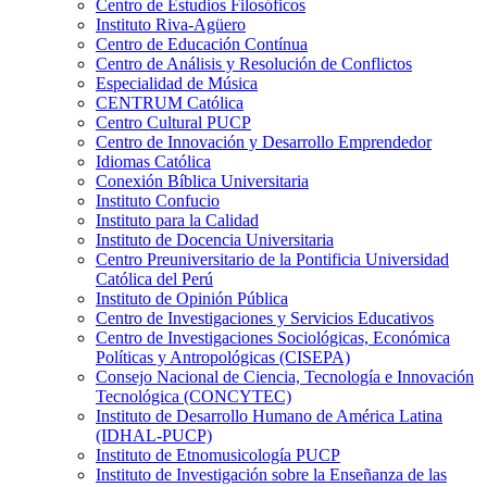
Centro de Estudios Filosóficos
Instituto Riva-Agüero
Centro de Educación Contínua
Centro de Análisis y Resolución de Conflictos
Especialidad de Música
CENTRUM Católica
Centro Cultural PUCP
Centro de Innovación y Desarrollo Emprendedor
Idiomas Católica
Conexión Bíblica Universitaria
Instituto Confucio
Instituto para la Calidad
Instituto de Docencia Universitaria
Centro Preuniversitario de la Pontificia Universidad
Católica del Perú
Instituto de Opinión Pública
Centro de Investigaciones y Servicios Educativos
Centro de Investigaciones Sociológicas, Económica
Políticas y Antropológicas (CISEPA)
Consejo Nacional de Ciencia, Tecnología e Innovación
Tecnológica (CONCYTEC)
Instituto de Desarrollo Humano de América Latina
(IDHAL-PUCP)
Instituto de Etnomusicología PUCP
Instituto de Investigación sobre la Enseñanza de las