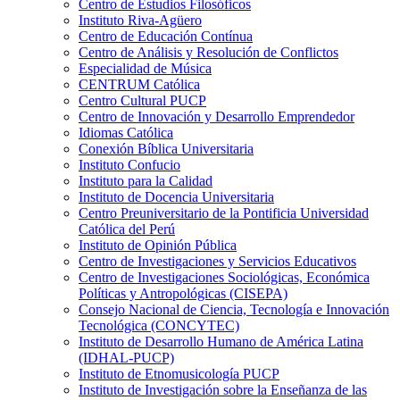
Centro de Estudios Filosóficos
Instituto Riva-Agüero
Centro de Educación Contínua
Centro de Análisis y Resolución de Conflictos
Especialidad de Música
CENTRUM Católica
Centro Cultural PUCP
Centro de Innovación y Desarrollo Emprendedor
Idiomas Católica
Conexión Bíblica Universitaria
Instituto Confucio
Instituto para la Calidad
Instituto de Docencia Universitaria
Centro Preuniversitario de la Pontificia Universidad
Católica del Perú
Instituto de Opinión Pública
Centro de Investigaciones y Servicios Educativos
Centro de Investigaciones Sociológicas, Económica
Políticas y Antropológicas (CISEPA)
Consejo Nacional de Ciencia, Tecnología e Innovación
Tecnológica (CONCYTEC)
Instituto de Desarrollo Humano de América Latina
(IDHAL-PUCP)
Instituto de Etnomusicología PUCP
Instituto de Investigación sobre la Enseñanza de las