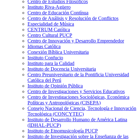
Centro de Estudios Filosóficos
Instituto Riva-Agüero
Centro de Educación Contínua
Centro de Análisis y Resolución de Conflictos
Especialidad de Música
CENTRUM Católica
Centro Cultural PUCP
Centro de Innovación y Desarrollo Emprendedor
Idiomas Católica
Conexión Bíblica Universitaria
Instituto Confucio
Instituto para la Calidad
Instituto de Docencia Universitaria
Centro Preuniversitario de la Pontificia Universidad
Católica del Perú
Instituto de Opinión Pública
Centro de Investigaciones y Servicios Educativos
Centro de Investigaciones Sociológicas, Económica
Políticas y Antropológicas (CISEPA)
Consejo Nacional de Ciencia, Tecnología e Innovación
Tecnológica (CONCYTEC)
Instituto de Desarrollo Humano de América Latina
(IDHAL-PUCP)
Instituto de Etnomusicología PUCP
Instituto de Investigación sobre la Enseñanza de las