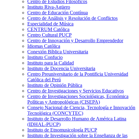
Centro de Estudios Filosóficos
Instituto Riva-Agüero
Centro de Educación Contínua
Centro de Análisis y Resolución de Conflictos
Especialidad de Música
CENTRUM Católica
Centro Cultural PUCP
Centro de Innovación y Desarrollo Emprendedor
Idiomas Católica
Conexión Bíblica Universitaria
Instituto Confucio
Instituto para la Calidad
Instituto de Docencia Universitaria
Centro Preuniversitario de la Pontificia Universidad
Católica del Perú
Instituto de Opinión Pública
Centro de Investigaciones y Servicios Educativos
Centro de Investigaciones Sociológicas, Económica
Políticas y Antropológicas (CISEPA)
Consejo Nacional de Ciencia, Tecnología e Innovación
Tecnológica (CONCYTEC)
Instituto de Desarrollo Humano de América Latina
(IDHAL-PUCP)
Instituto de Etnomusicología PUCP
Instituto de Investigación sobre la Enseñanza de las