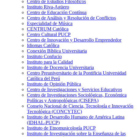
Centro de Estudios Filosóficos
Instituto Riva-Agüero
Centro de Educación Contínua
Centro de Análisis y Resolución de Conflictos
Especialidad de Música
CENTRUM Católica
Centro Cultural PUCP
Centro de Innovación y Desarrollo Emprendedor
Idiomas Católica
Conexión Bíblica Universitaria
Instituto Confucio
Instituto para la Calidad
Instituto de Docencia Universitaria
Centro Preuniversitario de la Pontificia Universidad
Católica del Perú
Instituto de Opinión Pública
Centro de Investigaciones y Servicios Educativos
Centro de Investigaciones Sociológicas, Económica
Políticas y Antropológicas (CISEPA)
Consejo Nacional de Ciencia, Tecnología e Innovación
Tecnológica (CONCYTEC)
Instituto de Desarrollo Humano de América Latina
(IDHAL-PUCP)
Instituto de Etnomusicología PUCP
Instituto de Investigación sobre la Enseñanza de las