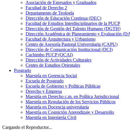
Asociación de Egresados y Graduados
Facultad de Derecho 2
Departamento de Teología
Dirección de Educación Continua (DEC)
Facultad de Estudios Interdisciplinarios de la PUCP
Dirección de Gestión del Talento Humano (DGTH)
Dirección Académica de Planeamiento y Evaluación (D
Facultad de Arquitectura y Urbanismo
Centro de Asesoría Pastoral Universitaria (CAPU)
Dirección de Comunicación Institucional (DCI)
Cachimbo PUCP (OCAI)
Dirección de Actividades Culturales
Centro de Estudios Orientales
Posgrado
Maestría en Gerencia Social
Escuela de Posgrado
Escuela de Gobierno y Políticas Públicas
Derecho y Empresa
Maestría en Derecho c.m. en Política Jurisdiccional
Maestría en Regulación de los Servicios Públicos
Maestría en Docencia universitaria
Maestría en Cognición Aprendizaje y Desarrollo
Maestría en Ingeniería Civil
Cargando el Reproductor...