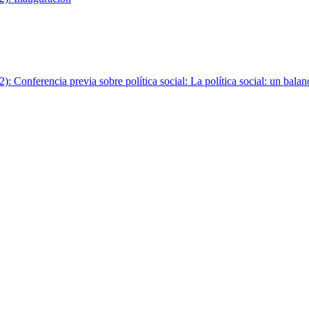
: Conferencia previa sobre política social: La política social: un balan
2): Mesa Temática 1: Inclusión Social
): Conferencia: Inclusión Social: objetivos, programas, recursos y gest