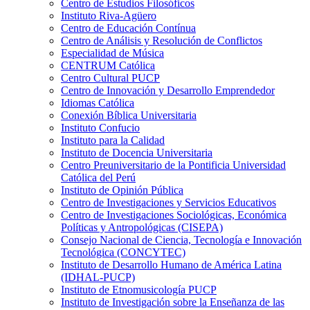
Centro de Estudios Filosóficos
Instituto Riva-Agüero
Centro de Educación Contínua
Centro de Análisis y Resolución de Conflictos
Especialidad de Música
CENTRUM Católica
Centro Cultural PUCP
Centro de Innovación y Desarrollo Emprendedor
Idiomas Católica
Conexión Bíblica Universitaria
Instituto Confucio
Instituto para la Calidad
Instituto de Docencia Universitaria
Centro Preuniversitario de la Pontificia Universidad
Católica del Perú
Instituto de Opinión Pública
Centro de Investigaciones y Servicios Educativos
Centro de Investigaciones Sociológicas, Económica
Políticas y Antropológicas (CISEPA)
Consejo Nacional de Ciencia, Tecnología e Innovación
Tecnológica (CONCYTEC)
Instituto de Desarrollo Humano de América Latina
(IDHAL-PUCP)
Instituto de Etnomusicología PUCP
Instituto de Investigación sobre la Enseñanza de las