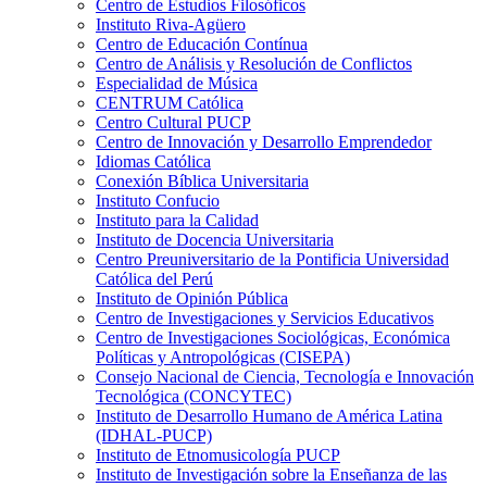
Centro de Estudios Filosóficos
Instituto Riva-Agüero
Centro de Educación Contínua
Centro de Análisis y Resolución de Conflictos
Especialidad de Música
CENTRUM Católica
Centro Cultural PUCP
Centro de Innovación y Desarrollo Emprendedor
Idiomas Católica
Conexión Bíblica Universitaria
Instituto Confucio
Instituto para la Calidad
Instituto de Docencia Universitaria
Centro Preuniversitario de la Pontificia Universidad
Católica del Perú
Instituto de Opinión Pública
Centro de Investigaciones y Servicios Educativos
Centro de Investigaciones Sociológicas, Económica
Políticas y Antropológicas (CISEPA)
Consejo Nacional de Ciencia, Tecnología e Innovación
Tecnológica (CONCYTEC)
Instituto de Desarrollo Humano de América Latina
(IDHAL-PUCP)
Instituto de Etnomusicología PUCP
Instituto de Investigación sobre la Enseñanza de las