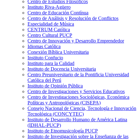
Centro de Estudios Filosóficos
Instituto Riva-Agüero
Centro de Educación Contínua
Centro de Análisis y Resolución de Conflictos
Especialidad de Música
CENTRUM Católica
Centro Cultural PUCP
Centro de Innovación y Desarrollo Emprendedor
Idiomas Católica
Conexión Bíblica Universitaria
Instituto Confucio
Instituto para la Calidad
Instituto de Docencia Universitaria
Centro Preuniversitario de la Pontificia Universidad
Católica del Perú
Instituto de Opinión Pública
Centro de Investigaciones y Servicios Educativos
Centro de Investigaciones Sociológicas, Económica
Políticas y Antropológicas (CISEPA)
Consejo Nacional de Ciencia, Tecnología e Innovación
Tecnológica (CONCYTEC)
Instituto de Desarrollo Humano de América Latina
(IDHAL-PUCP)
Instituto de Etnomusicología PUCP
Instituto de Investigación sobre la Enseñanza de las