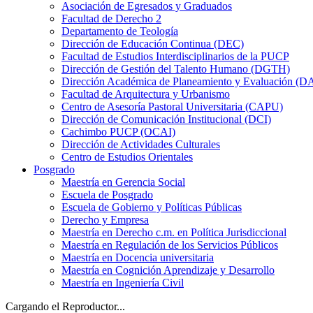
Asociación de Egresados y Graduados
Facultad de Derecho 2
Departamento de Teología
Dirección de Educación Continua (DEC)
Facultad de Estudios Interdisciplinarios de la PUCP
Dirección de Gestión del Talento Humano (DGTH)
Dirección Académica de Planeamiento y Evaluación (D
Facultad de Arquitectura y Urbanismo
Centro de Asesoría Pastoral Universitaria (CAPU)
Dirección de Comunicación Institucional (DCI)
Cachimbo PUCP (OCAI)
Dirección de Actividades Culturales
Centro de Estudios Orientales
Posgrado
Maestría en Gerencia Social
Escuela de Posgrado
Escuela de Gobierno y Políticas Públicas
Derecho y Empresa
Maestría en Derecho c.m. en Política Jurisdiccional
Maestría en Regulación de los Servicios Públicos
Maestría en Docencia universitaria
Maestría en Cognición Aprendizaje y Desarrollo
Maestría en Ingeniería Civil
Cargando el Reproductor...