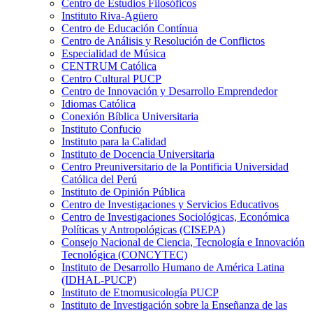
Centro de Estudios Filosóficos
Instituto Riva-Agüero
Centro de Educación Contínua
Centro de Análisis y Resolución de Conflictos
Especialidad de Música
CENTRUM Católica
Centro Cultural PUCP
Centro de Innovación y Desarrollo Emprendedor
Idiomas Católica
Conexión Bíblica Universitaria
Instituto Confucio
Instituto para la Calidad
Instituto de Docencia Universitaria
Centro Preuniversitario de la Pontificia Universidad
Católica del Perú
Instituto de Opinión Pública
Centro de Investigaciones y Servicios Educativos
Centro de Investigaciones Sociológicas, Económica
Políticas y Antropológicas (CISEPA)
Consejo Nacional de Ciencia, Tecnología e Innovación
Tecnológica (CONCYTEC)
Instituto de Desarrollo Humano de América Latina
(IDHAL-PUCP)
Instituto de Etnomusicología PUCP
Instituto de Investigación sobre la Enseñanza de las